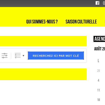
Qui sommes-nous ?
Saison culturelle
Agend
ltre (ci dessous) puis validez
RECHERCHEZ ICI PAR MOT CLÉ
L
28
4
11
18