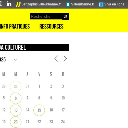
Lerizeplus.villeurbanne.fr
Villeurbanne.fr
Viva en ligne
Info pratiques
Ressources
a culturel
M
M
J
V
S
D
29
31
1
2
3
30
5
7
8
9
10
6
12
14
16
17
13
15
19
21
22
23
24
20