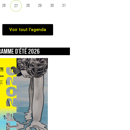
26
28
29
30
31
27
Voir tout l'agenda
ramme d’été 2026