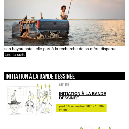
son bayou natal, elle part à la recherche de sa mère disparue.
Lire la suite
INITIATION À LA BANDE DESSINÉE
Atelier
INITIATION À LA BANDE
DESSINÉE
jeudi 10 septembre 2026 - 18:30-
20:30