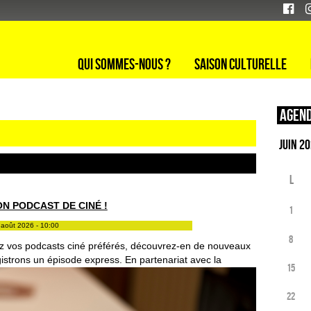
Qui sommes-nous ?
Saison culturelle
Agend
L
ON PODCAST DE CINÉ !
1
 août 2026 - 10:00
8
z vos podcasts ciné préférés, découvrez-en de nouveaux
istrons un épisode express. En partenariat avec la
15
22