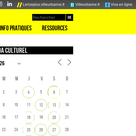
Lerizeplus.villeurbanne.fr
Villeurbanne.fr
Viva en ligne
Info pratiques
Ressources
a culturel
M
M
J
V
S
D
2
3
5
7
4
6
9
10
11
14
12
13
16
17
19
21
18
20
23
24
28
25
26
27