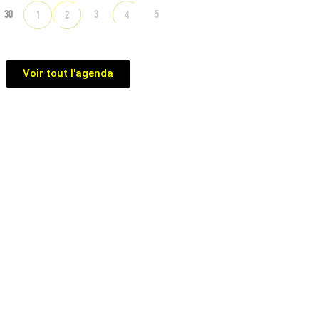
30
3
5
1
2
4
Voir tout l'agenda