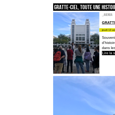
GRATTE-CIEL, TOUTE UNE HISTOI
_Agenda
GRATTE
jeudi 13 a
Souvenir
d’histoi
dans le
Lire la 