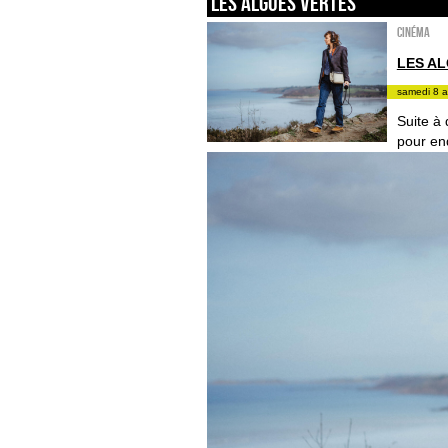
LES ALGUES VERTES
Cinéma
LES A
samedi 8 a
Suite à 
pour en