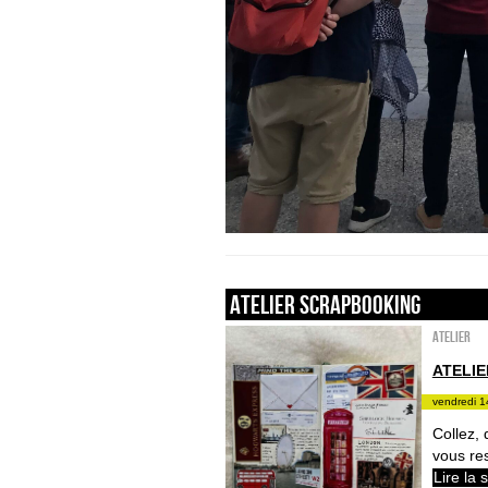
ATELIER SCRAPBOOKING
Atelier
ATELI
vendredi 1
Collez,
vous re
Lire la 