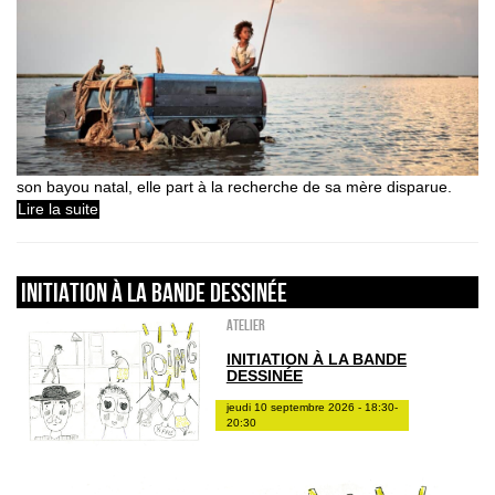
son bayou natal, elle part à la recherche de sa mère disparue.
Lire la suite
INITIATION À LA BANDE DESSINÉE
Atelier
INITIATION À LA BANDE
DESSINÉE
jeudi 10 septembre 2026 - 18:30-
20:30