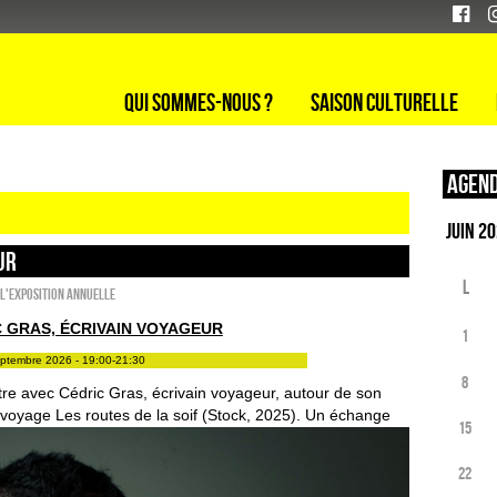
Qui sommes-nous ?
Saison culturelle
Agend
UR
L
l'exposition annuelle
 GRAS, ÉCRIVAIN VOYAGEUR
1
eptembre 2026 - 19:00-21:30
8
re avec Cédric Gras, écrivain voyageur, autour de son
 voyage Les routes de la soif (Stock, 2025). Un échange
15
22