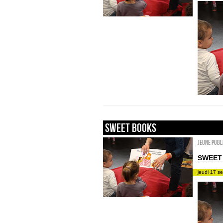
sweet books
Jeune publ
SWEET
jeudi 17 s