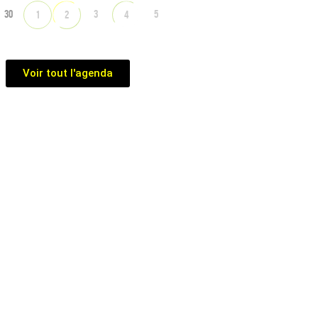
30
3
5
1
2
4
Voir tout l'agenda