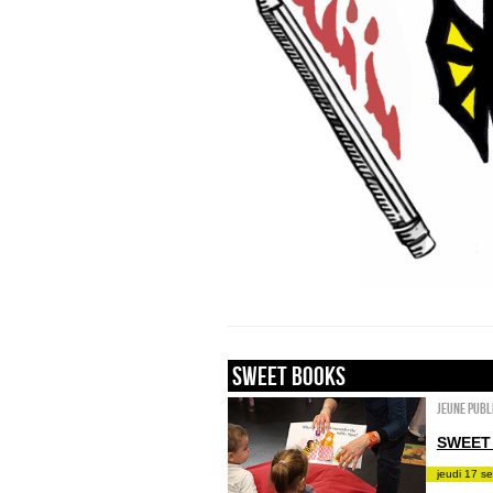
sweet books
Jeune publ
SWEET
jeudi 17 s