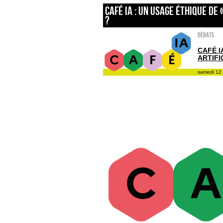
Café IA : Un usage éthique de 
?
Débats
CAFÉ I
ARTIFI
samedi 12 