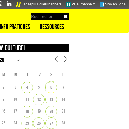
Lerizeplus.villeurbanne.fr
Villeurbanne.fr
Viva en ligne
Info pratiques
Ressources
a culturel
M
M
J
V
S
D
2
3
5
7
4
6
9
10
11
14
12
13
16
17
19
21
18
20
23
24
28
25
26
27