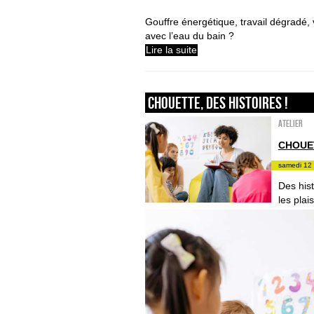
Gouffre énergétique, travail dégradé,
avec l’eau du bain ?
Lire la suite
Chouette, des histoires !
Atelier
CHOUET
samedi 12 
Des hist
les plai