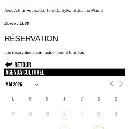
Avec
Arthur Fourcade
, Tom Da Sylva et Justine Plaete
Durée : 1h30
RÉSERVATION
Les réservations sont actuellement fermées.
Retour
Agenda culturel
L
M
M
J
V
S
D
27
28
29
1
2
3
30