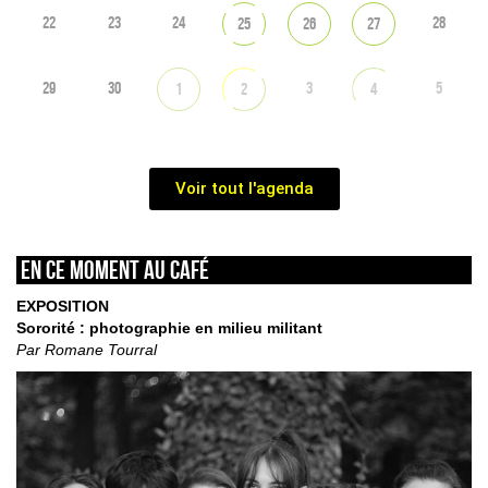
22
23
24
28
25
26
27
29
30
3
5
1
2
4
Voir tout l'agenda
En ce moment au café
EXPOSITION
Sororité : photographie en milieu militant
Par Romane Tourral