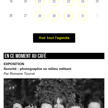
19
20
25
21
22
23
24
26
27
1
28
29
30
31
Voir tout l'agenda
En ce moment au café
EXPOSITION
Sororité : photographie en milieu militant
Par Romane Tourral