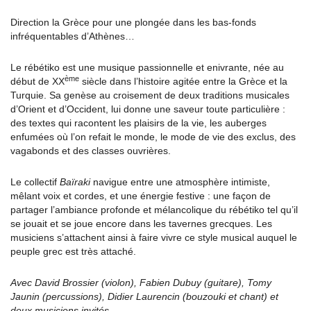
Direction la Grèce pour une plongée dans les bas-fonds
infréquentables d’Athènes…
Le rébétiko est une musique passionnelle et enivrante, née au
ème
début de XX
siècle dans l’histoire agitée entre la Grèce et la
Turquie. Sa genèse au croisement de deux traditions musicales
d’Orient et d’Occident, lui donne une saveur toute particulière :
des textes qui racontent les plaisirs de la vie, les auberges
enfumées où l’on refait le monde, le mode de vie des exclus, des
vagabonds et des classes ouvrières.
Le collectif
Baïraki
navigue entre une atmosphère intimiste,
mêlant voix et cordes, et une énergie festive : une façon de
partager l’ambiance profonde et mélancolique du rébétiko tel qu’il
se jouait et se joue encore dans les tavernes grecques. Les
musiciens s’attachent ainsi à faire vivre ce style musical auquel le
peuple grec est très attaché.
Avec David Brossier (violon), Fabien Dubuy (guitare), Tomy
Jaunin (percussions), Didier Laurencin (bouzouki et chant) et
deux musiciens invités.