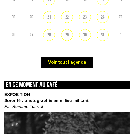
19
20
25
21
22
23
24
26
27
1
28
29
30
31
Voir tout l'agenda
En ce moment au café
EXPOSITION
Sororité : photographie en milieu militant
Par Romane Tourral