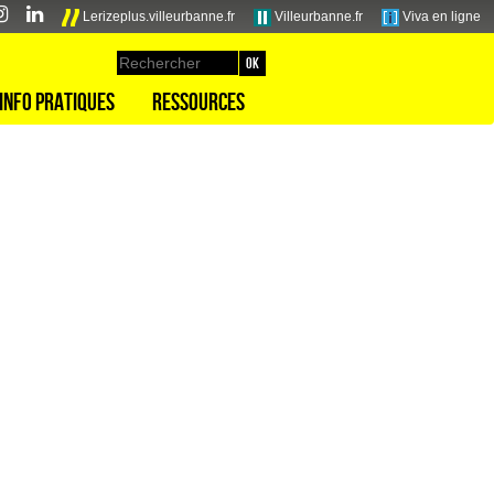
Lerizeplus.villeurbanne.fr
Villeurbanne.fr
Viva en ligne
Info pratiques
Ressources