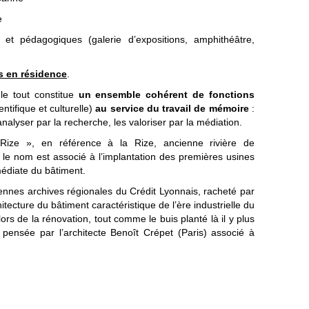
e
 et pédagogiques (galerie d’expositions, amphithéâtre,
s en résidence
.
le tout constitue
un ensemble cohérent de fonctions
ntifique et culturelle)
au service du travail de mémoire
:
analyser par la recherche, les valoriser par la médiation.
Rize », en référence à la Rize, ancienne rivière de
 le nom est associé à l’implantation des premières usines
mmédiate du bâtiment.
iennes archives régionales du Crédit Lyonnais, racheté par
hitecture du bâtiment caractéristique de l’ère industrielle du
ors de la rénovation, tout comme le buis planté là il y plus
 pensée par l’architecte Benoît Crépet (Paris) associé à