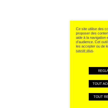
Ce site utilise des 
proposer des conten
aide à la navigation 
d’audience. Cet outi
les accepter ou de l
savoir plus
.
REGL
TOUT AC
TOUT R