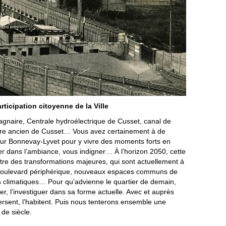
rticipation citoyenne de la Ville
agnaire, Centrale hydroélectrique de Cusset, canal de
ère ancien de Cusset… Vous avez certainement à de
eur Bonnevay-Lyvet pour y vivre des moments forts en
r dans l’ambiance, vous indigner… À l’horizon 2050, cette
ître des transformations majeures, qui sont actuellement à
u boulevard périphérique, nouveaux espaces communs de
ons climatiques… Pour qu’advienne le quartier de demain,
her, l’investiguer dans sa forme actuelle. Avec et auprès
ersent, l’habitent. Puis nous tenterons ensemble une
de siècle.