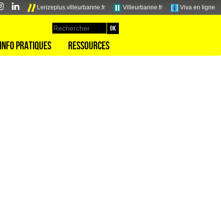
Lerizeplus.villeurbanne.fr
Villeurbanne.fr
Viva en ligne
Info pratiques
Ressources