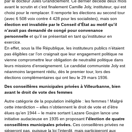
par le docteur Jules Grandclément. Ce dernier décède deux mois
avant le scrutin et c’est finalement Camille Joly, instituteur, qui est
choisi pour le remplacer. Il remporte les élections au second tour
(avec 6 508 voix contre 4 428 pour les socialistes), mais son
élection est invalidée par le Conseil d’État au motif qu’il
n’avait pas demandé de congé pour convenance
personnelle
et qu’il se présentait en tant qu’instituteur en
exercice.
En effet, sous la IIIe République, les instituteurs publics n’étaient
pas éligibles car l’on craignait que leur engagement politique ne
vienne compromettre leur obligation de neutralité politique dans
leurs missions d’enseignement. Le candidat communiste Joly est
néanmoins largement réélu, dès le premier tour, lors des
élections complémentaires qui ont lieu le 29 mars 1936.
Des conseillères municipales privées à Villeurbanne, bien
avant le droit de vote des femmes
Autre catégorie de la population inéligible : les femmes ! Malgré
cette interdiction – elles n’obtiennent le droit de vote et d’être
élues qu’en 1944 – le maire sortant Lazare Goujon lance une
initiative audacieuse en 1935 en proposant
l’élection de quatre
conseillères municipales privées.
Ces conseillères privées ne
siègeront pas, puisque la loi l’interdit, mais participeront aux