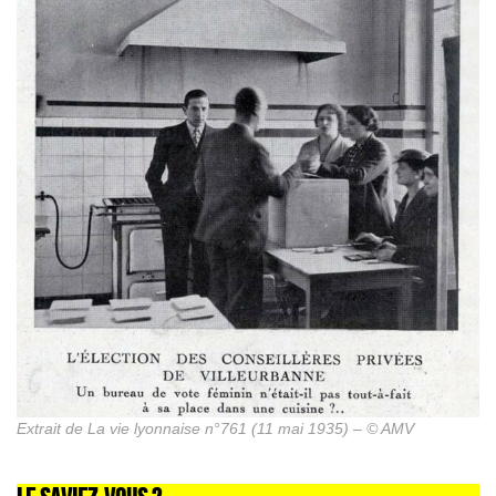
Extrait de La vie lyonnaise n°761 (11 mai 1935) – © AMV