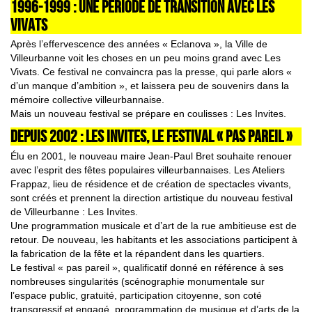
1996-1999 :
UNE PÉRIODE DE TRANSITION AVEC LES
VIVATS
Après l’effervescence des années « Eclanova », la Ville de
Villeurbanne voit les choses en un peu moins grand avec Les
Vivats. Ce festival ne convaincra pas la presse, qui parle alors «
d’un manque d’ambition », et laissera peu de souvenirs dans la
mémoire collective villeurbannaise.
Mais un nouveau festival se prépare en coulisses : Les Invites.
DEPUIS 2002 : LES INVITES, LE FESTIVAL « PAS PAREIL »
Élu en 2001, le nouveau maire Jean-Paul Bret souhaite renouer
avec l’esprit des fêtes populaires villeurbannaises. Les Ateliers
Frappaz, lieu de résidence et de création de spectacles vivants,
sont créés et prennent la direction artistique du nouveau festival
de Villeurbanne : Les Invites.
Une programmation musicale et d’art de la rue ambitieuse est de
retour. De nouveau, les habitants et les associations participent à
la fabrication de la fête et la répandent dans les quartiers.
Le festival « pas pareil », qualificatif donné en référence à ses
nombreuses singularités (scénographie monumentale sur
l’espace public, gratuité, participation citoyenne, son coté
transgressif et engagé, programmation de musique et d’arts de la