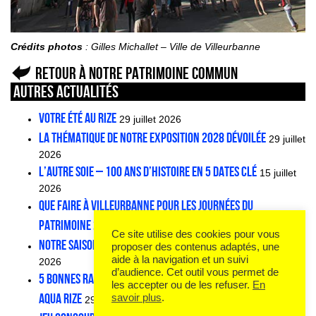
Crédits photos
: Gilles Michallet – Ville de Villeurbanne
Retour à Notre patrimoine commun
Autres actualités
VOTRE ÉTÉ AU RIZE
29 juillet 2026
La thématique de notre exposition 2028 dévoilée
29 juillet
2026
L’AUTRE SOIE – 100 ans d’histoire en 5 dates clé
15 juillet
2026
Que faire à Villeurbanne pour les Journées du
patrimoine 2026 ?
1 juillet 2026
Ce site utilise des cookies pour vous
Notre saison Aqua Rize continue à la rentrée !
1 juillet
proposer des contenus adaptés, une
aide à la navigation et un suivi
2026
d’audience. Cet outil vous permet de
5 bonnes raisons de visiter (au frais) notre exposition
les accepter ou de les refuser.
En
Aqua Rize
savoir plus
.
29 juin 2026