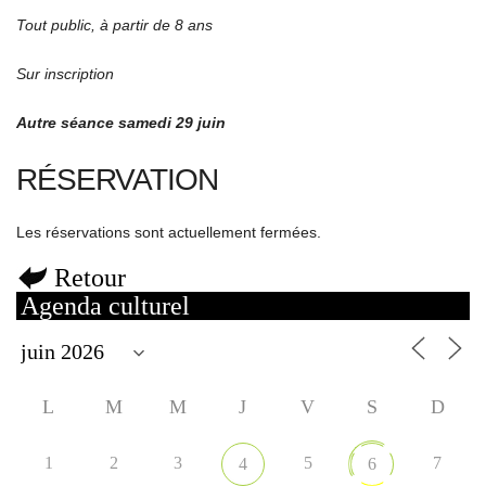
Tout public, à partir de 8 ans
Sur inscription
Autre séance samedi 29 juin
RÉSERVATION
Les réservations sont actuellement fermées.
Retour
Agenda culturel
L
M
M
J
V
S
D
1
2
3
5
7
4
6