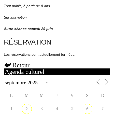
Tout public, à partir de 8 ans
Sur inscription
Autre séance samedi 29 juin
RÉSERVATION
Les réservations sont actuellement fermées.
Retour
Agenda culturel
L
M
M
J
V
S
D
1
3
4
5
7
2
6