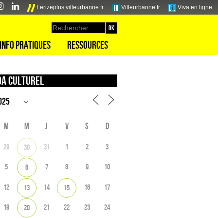
Lerizeplus.villeurbanne.fr
Villeurbanne.fr
Viva en ligne
Info pratiques
Ressources
a culturel
M
M
J
V
S
D
29
31
1
2
3
30
5
7
8
9
10
6
12
14
16
17
13
15
19
21
22
23
24
20