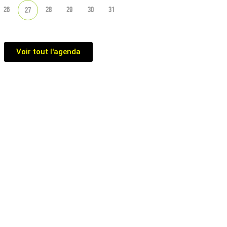
26
28
29
30
31
27
Voir tout l'agenda