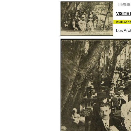
_Thème de 
VISITE
jeudi 12 n
Les Arc