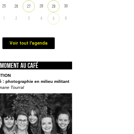
25
28
30
26
27
29
1
2
3
4
6
5
Voir tout l'agenda
 moment au café
ITION
é : photographie en milieu militant
mane Tourral