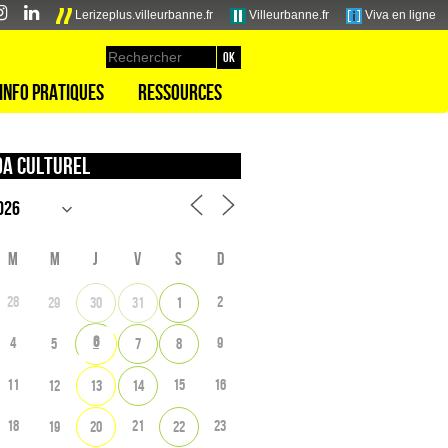
Lerizeplus.villeurbanne.fr
Villeurbanne.fr
Viva en ligne
Info pratiques
Ressources
a culturel
M
M
J
V
S
D
28
2
29
30
31
1
6
4
9
5
7
8
11
15
16
12
13
14
18
21
23
19
20
22