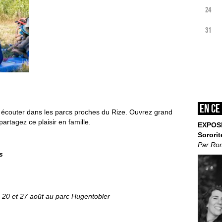
24
31
En ce
à écouter dans les parcs proches du Rize. Ouvrez grand
partagez ce plaisir en famille.
EXPOS
Sororit
Par Ro
s
20 et 27 août au parc Hugentobler