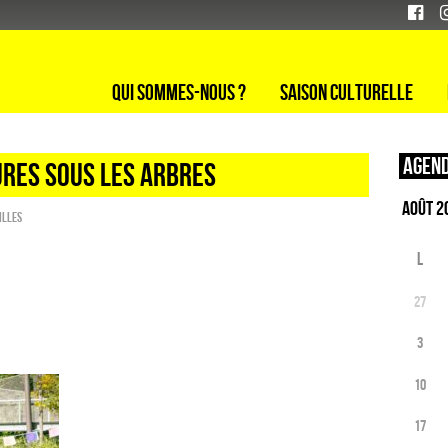
Qui sommes-nous ?
Saison culturelle
Agend
URES SOUS LES ARBRES
illes
L
27
3
10
17