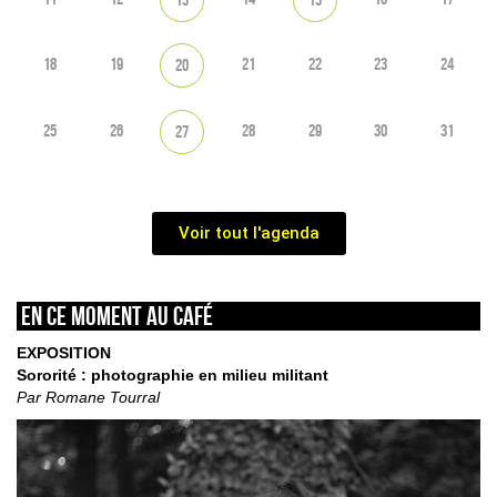
18
19
21
22
23
24
20
25
26
28
29
30
31
27
Voir tout l'agenda
En ce moment au café
EXPOSITION
Sororité : photographie en milieu militant
Par Romane Tourral