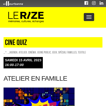
CINE QUIZ
_*
,
_Agenda
,
Atelier
,
Cinéma
,
Jeune public
,
Jeux
,
Spécial familles
,
Textile
SAMEDI 15 AVRIL 2023
16:00-17:00
ATELIER EN FAMILLE