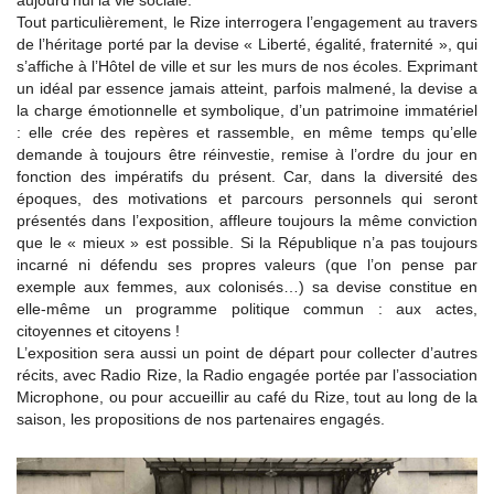
aujourd’hui la vie sociale.
Tout particulièrement, le Rize interrogera l’engagement au travers
de l’héritage porté par la devise « Liberté, égalité, fraternité », qui
s’affiche à l’Hôtel de ville et sur les murs de nos écoles. Exprimant
un idéal par essence jamais atteint, parfois malmené, la devise a
la charge émotionnelle et symbolique, d’un patrimoine immatériel
: elle crée des repères et rassemble, en même temps qu’elle
demande à toujours être réinvestie, remise à l’ordre du jour en
fonction des impératifs du présent. Car, dans la diversité des
époques, des motivations et parcours personnels qui seront
présentés dans l’exposition, affleure toujours la même conviction
que le « mieux » est possible. Si la République n’a pas toujours
incarné ni défendu ses propres valeurs (que l’on pense par
exemple aux femmes, aux colonisés…) sa devise constitue en
elle-même un programme politique commun : aux actes,
citoyennes et citoyens !
L’exposition sera aussi un point de départ pour collecter d’autres
récits, avec Radio Rize, la Radio engagée portée par l’association
Microphone, ou pour accueillir au café du Rize, tout au long de la
saison, les propositions de nos partenaires engagés.