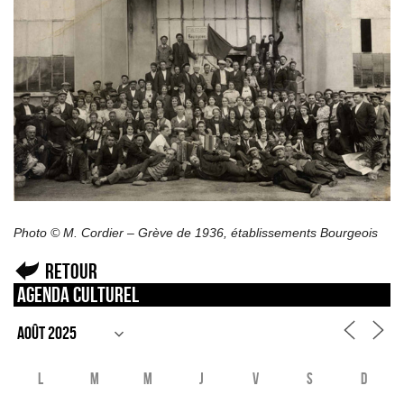
Photo © M. Cordier – Grève de 1936, établissements Bourgeois
Retour
Agenda culturel
L
M
M
J
V
S
D