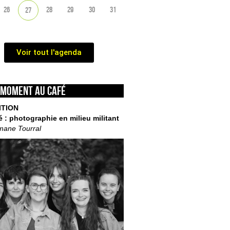
26
28
29
30
31
27
Voir tout l'agenda
 moment au café
ITION
é : photographie en milieu militant
mane Tourral