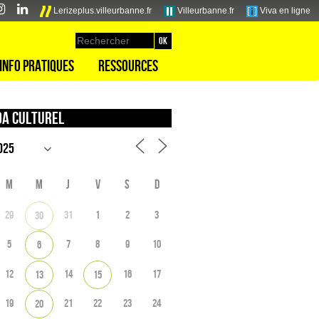
Lerizeplus.villeurbanne.fr
Villeurbanne.fr
Viva en ligne
Info pratiques
Ressources
a culturel
M
M
J
V
S
D
29
31
1
2
3
30
5
7
8
9
10
6
12
14
16
17
13
15
19
21
22
23
24
20