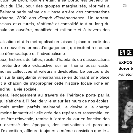
iction de Lyon, tout en étant à sa porte, est devenu un
25
ébut du 19e, pour des groupes marginalisés, réprimés à
in Belmont parle même de « base arrière des contestations
eurbanne, 2000 ans d’esprit
d’indépendance
. Un terreau
ociaux et culturels, réaffirmé et consolidé tout au long du
opulation ouvrière, mobilisée et militante et à travers des
lisation et à la métropolisation laissent place à partir des
de nouvelles formes d’engagement, qui incitent à creuser
En ce
ise démocratique et l’individualisme.
eux, histoires de luttes, récits d’habitants ou d’associations
EXPOS
ns prétendre être exhaustive sur un thème aussi vaste,
Sororit
ires collectives et valeurs individuelles. Le parcours de
Par Ro
ier sur la singularité villeurbannaise en donnant une place
 à chacun de s’approprier cette histoire locale riche en
d’hui la vie sociale.
rogera l’engagement au travers de l’héritage porté par la
qui s’affiche à l’Hôtel de ville et sur les murs de nos écoles.
mais atteint, parfois malmené, la devise a la charge
imoine immatériel : elle crée des repères et rassemble, en
 être réinvestie, remise à l’ordre du jour en fonction des
la diversité des époques, des motivations et parcours
l’exposition, affleure toujours la même conviction que le «