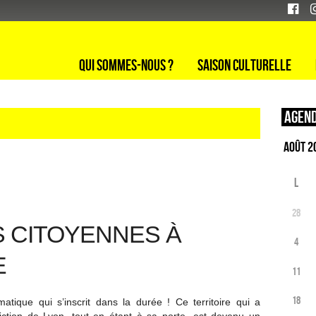
Qui sommes-nous ?
Saison culturelle
Agend
L
28
S CITOYENNES À
4
E
11
18
atique qui s’inscrit dans la durée ! Ce territoire qui a