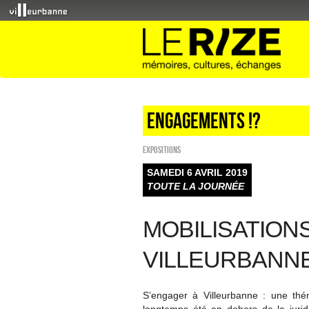
Engagements !?
EXPOSITIONS
SAMEDI 6 AVRIL 2019
TOUTE LA JOURNÉE
MOBILISATION
VILLEURBANN
S’engager à Villeurbanne : une thém