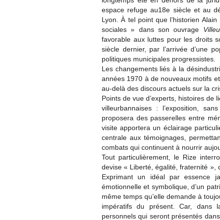
longtemps été en dehors de la jurid
espace refuge au18e siècle et au d
Lyon. À tel point que l’historien Ala
sociales » dans son ouvrage
Vill
favorable aux luttes pour les droits s
siècle dernier, par l’arrivée d’une p
politiques municipales progressistes.
Les changements liés à la désindustria
années 1970 à de nouveaux motifs et 
au-delà des discours actuels sur la cr
Points de vue d’experts, histoires de li
villeurbannaises : l’exposition, sa
proposera des passerelles entre mémo
visite apportera un éclairage particul
centrale aux témoignages, permettant
combats qui continuent à nourrir aujour
Tout particulièrement, le Rize inter
devise « Liberté, égalité, fraternité », 
Exprimant un idéal par essence ja
émotionnelle et symbolique, d’un patr
même temps qu’elle demande à toujours
impératifs du présent. Car, dans 
personnels qui seront présentés dans 