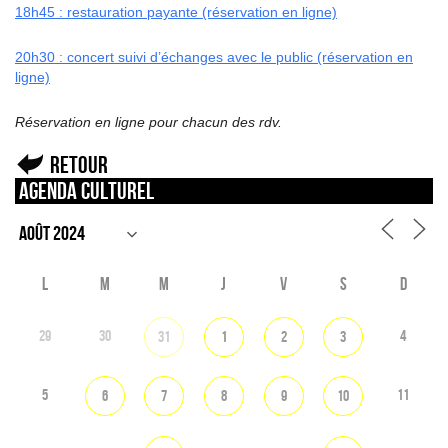
18h45 : restauration payante (réservation en ligne)
20h30 : concert suivi d’échanges avec le public (réservation en
ligne)
Réservation en ligne pour chacun des rdv.
Retour
Agenda culturel
L
M
M
J
V
S
D
29
30
4
31
1
2
3
5
11
6
7
8
9
10