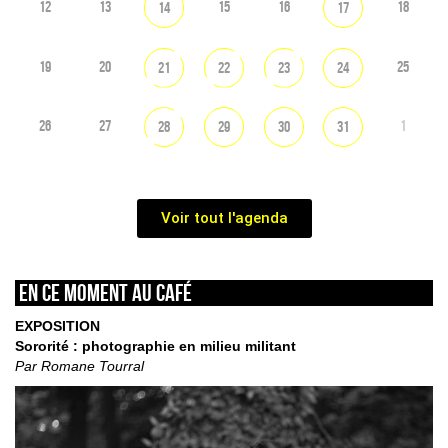
12
13
15
16
18
14
17
19
20
25
21
22
23
24
26
27
1
28
29
30
31
Voir tout l'agenda
En ce moment au café
EXPOSITION
Sororité : photographie en milieu militant
Par Romane Tourral