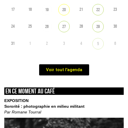
17
18
21
23
19
20
22
24
25
28
30
26
27
29
31
1
2
3
4
6
5
Voir tout l'agenda
En ce moment au café
EXPOSITION
Sororité : photographie en milieu militant
Par Romane Tourral