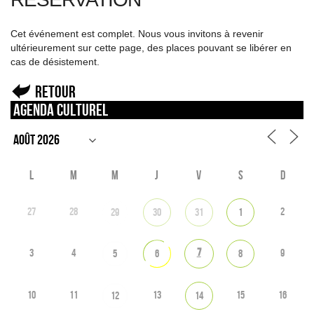
Cet événement est complet. Nous vous invitons à revenir
ultérieurement sur cette page, des places pouvant se libérer en
cas de désistement.
Retour
Agenda culturel
L
M
M
J
V
S
D
27
28
2
29
30
31
1
7
3
4
9
5
6
8
10
11
13
15
16
12
14