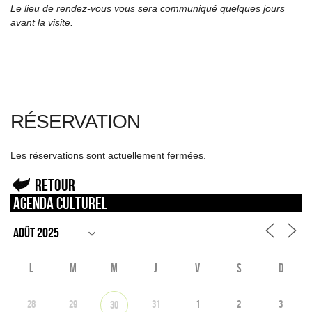
Le lieu de rendez-vous vous sera communiqué quelques jours
avant la visite.
RÉSERVATION
Les réservations sont actuellement fermées.
Retour
Agenda culturel
L
M
M
J
V
S
D
28
29
31
1
2
3
30