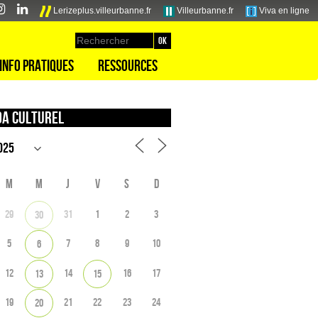
Lerizeplus.villeurbanne.fr
Villeurbanne.fr
Viva en ligne
Info pratiques
Ressources
a culturel
M
M
J
V
S
D
29
31
1
2
3
30
5
7
8
9
10
6
12
14
16
17
13
15
19
21
22
23
24
20