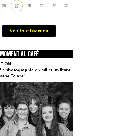
26
28
29
30
31
27
Voir tout l'agenda
 moment au café
ITION
é : photographie en milieu militant
mane Tourral