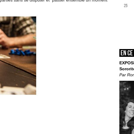
es parties sans se disputer et passer ensemble un moment
25
En ce
EXPOS
Sororit
Par Ro