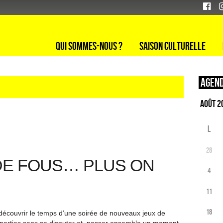
Qui sommes-nous ?
Saison culturelle
Agend
L
28
DE FOUS… PLUS ON
4
11
18
 découvrir le temps d’une soirée de nouveaux jeux de