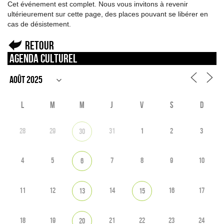
Cet événement est complet. Nous vous invitons à revenir
ultérieurement sur cette page, des places pouvant se libérer en
cas de désistement.
Retour
Agenda culturel
L
M
M
J
V
S
D
28
29
31
1
2
3
30
4
5
7
8
9
10
6
11
12
14
16
17
13
15
18
19
21
22
23
24
20