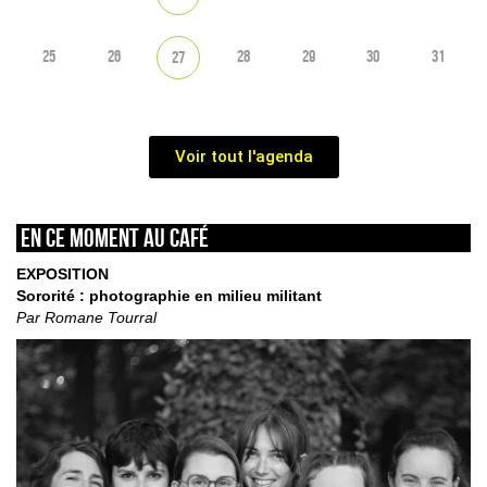
25
26
28
29
30
31
27
Voir tout l'agenda
En ce moment au café
EXPOSITION
Sororité : photographie en milieu militant
Par Romane Tourral