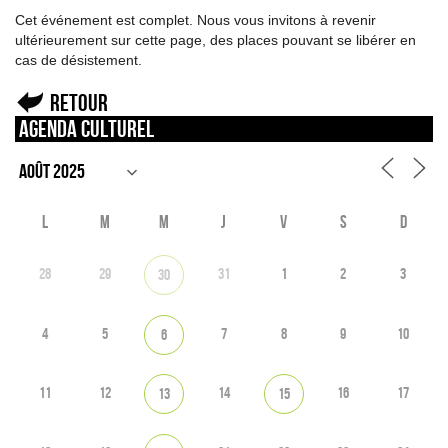
Cet événement est complet. Nous vous invitons à revenir
ultérieurement sur cette page, des places pouvant se libérer en
cas de désistement.
Retour
Agenda culturel
L
M
M
J
V
S
D
28
29
31
1
2
3
30
4
5
7
8
9
10
6
11
12
14
16
17
13
15