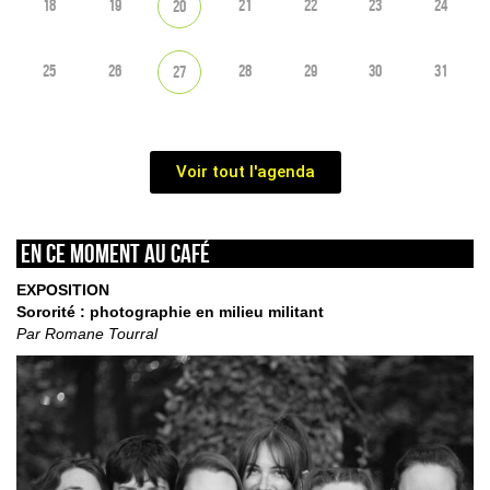
18
19
21
22
23
24
20
25
26
28
29
30
31
27
Voir tout l'agenda
En ce moment au café
EXPOSITION
Sororité : photographie en milieu militant
Par Romane Tourral