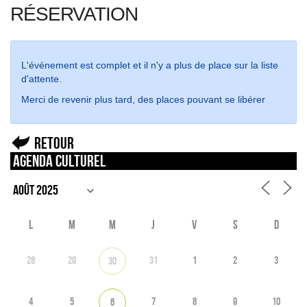
RÉSERVATION
L'événement est complet et il n'y a plus de place sur la liste
d'attente.
Merci de revenir plus tard, des places pouvant se libérer
Retour
Agenda culturel
L
M
M
J
V
S
D
28
29
31
1
2
3
30
4
5
7
8
9
10
6