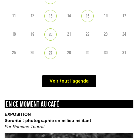
11
12
14
16
17
13
15
18
19
21
22
23
24
20
25
26
28
29
30
31
27
Voir tout l'agenda
En ce moment au café
EXPOSITION
Sororité : photographie en milieu militant
Par Romane Tourral