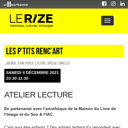
LES P’TITS RENC’ART
_Agenda
,
Jeune public
,
Lecture
,
Spécial familles
SAMEDI 4 DÉCEMBRE 2021
10:30-11:30
ATELIER LECTURE
En partenariat avec l’artothèque de la Maison du Livre de
l’Image et du Son & l’IAC
C’est quoi être enfants ? Des artistes tentent d’y répondent avec