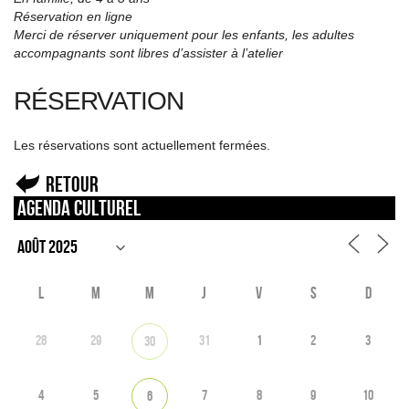
Réservation en ligne
Merci de réserver uniquement pour les enfants, les adultes
accompagnants sont libres d’assister à l’atelier
RÉSERVATION
Les réservations sont actuellement fermées.
Retour
Agenda culturel
L
M
M
J
V
S
D
28
29
31
1
2
3
30
4
5
7
8
9
10
6