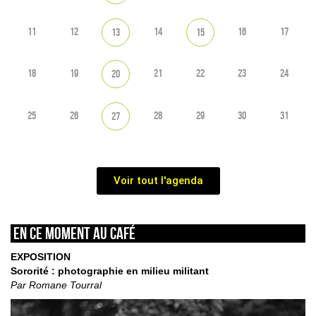
11
12
14
16
17
13
15
18
19
21
22
23
24
20
25
26
28
29
30
31
27
Voir tout l'agenda
En ce moment au café
EXPOSITION
Sororité : photographie en milieu militant
Par Romane Tourral