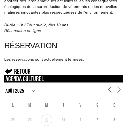
aborder des problématiques actuelles telles les conséquences
écologiques de la surproduction de vêtements ou les nouvelles
matières innovantes plus respectueuses de l’environnement.
Durée : 1h / Tout public, dès 10 ans
Réservation en ligne
RÉSERVATION
Les réservations sont actuellement fermées.
Retour
Agenda culturel
L
M
M
J
V
S
D
28
29
31
1
2
3
30