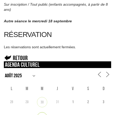
Sur inscription / Tout public (enfants accompagnés, à partir de 8
ans)
Autre séance le mercredi 18 septembre
RÉSERVATION
Les réservations sont actuellement fermées.
Retour
Agenda culturel
L
M
M
J
V
S
D
28
29
31
1
2
3
30