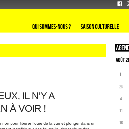
Qui sommes-nous ?
Saison culturelle
Agend
L
28
X, IL N’Y A
4
N À VOIR !
11
18
oir pour libérer l’ouïe de la vue et plonger dans un