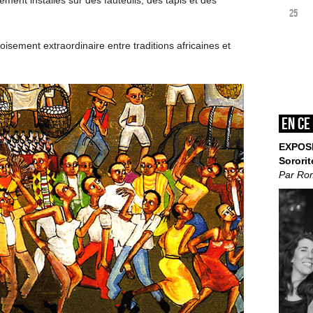
ement installés sur des fauteuils, des tapis et des
25
roisement extraordinaire entre traditions africaines et
En ce
EXPOS
Sororit
Par Ro