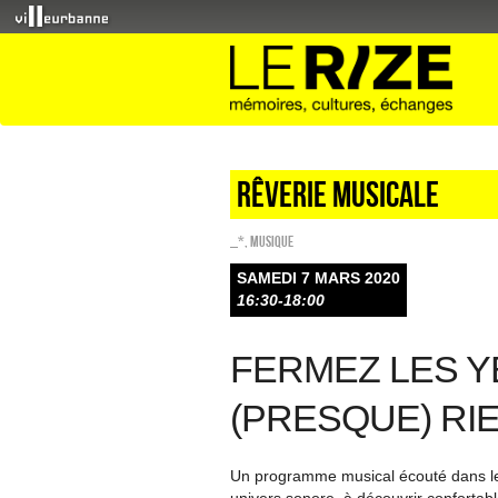
Rêverie musicale
_*
,
Musique
SAMEDI 7 MARS 2020
16:30-18:00
FERMEZ LES YEU
(PRESQUE) RIE
Un programme musical écouté dans le n