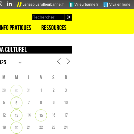
Lerizeplus.villeurbanne.fr
Villeurbanne.fr
Viva en ligne
Info pratiques
Ressources
a culturel
M
M
J
V
S
D
29
31
1
2
3
30
5
7
8
9
10
6
12
14
16
17
13
15
19
21
22
23
24
20