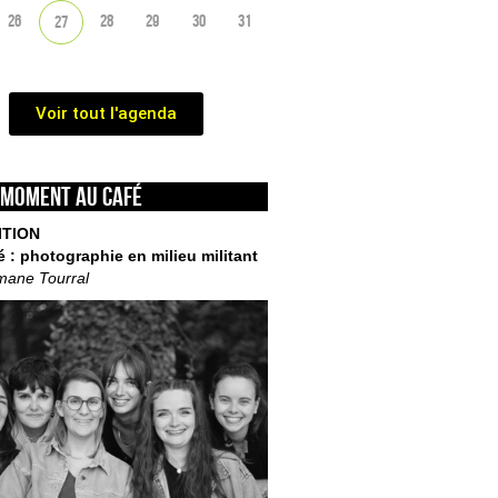
26
28
29
30
31
27
Voir tout l'agenda
 moment au café
ITION
é : photographie en milieu militant
mane Tourral