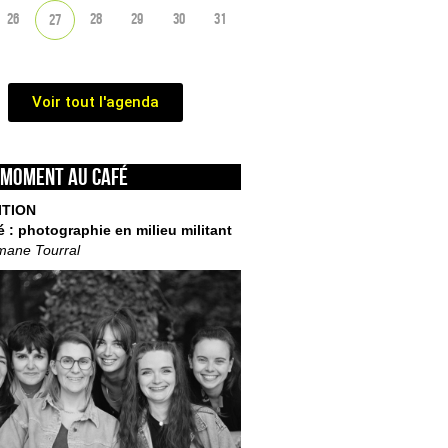
26
28
29
30
31
27
Voir tout l'agenda
 moment au café
ITION
é : photographie en milieu militant
mane Tourral