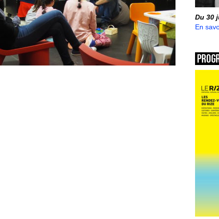
Du 30 
En savo
Prog