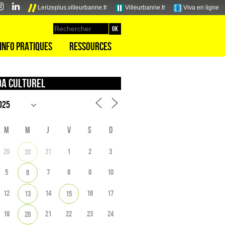
Lerizeplus.villeurbanne.fr
Villeurbanne.fr
Viva en ligne
Info pratiques
Ressources
a culturel
M
M
J
V
S
D
29
31
1
2
3
30
5
7
8
9
10
6
12
14
16
17
13
15
19
21
22
23
24
20