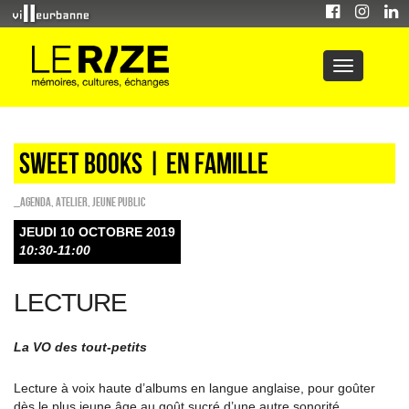
Sweet Books | en famille
_Agenda
,
Atelier
,
Jeune public
JEUDI 10 OCTOBRE 2019
10:30-11:00
LECTURE
La VO des tout-petits
Lecture à voix haute d’albums en langue anglaise, pour goûter
dès le plus jeune âge au goût sucré d’une autre sonorité.