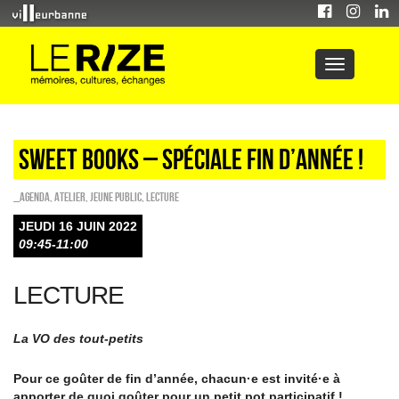
Sweet Books – spéciale fin d’année !
_Agenda
,
Atelier
,
Jeune public
,
Lecture
JEUDI 16 JUIN 2022
09:45-11:00
LECTURE
La VO des tout-petits
Pour ce goûter de fin d’année, chacun·e est invité·e à
apporter de quoi goûter pour un petit pot participatif !