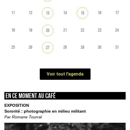
11
12
14
16
17
13
15
18
19
21
22
23
24
20
25
26
28
29
30
31
27
Voir tout l'agenda
En ce moment au café
EXPOSITION
Sororité : photographie en milieu militant
Par Romane Tourral