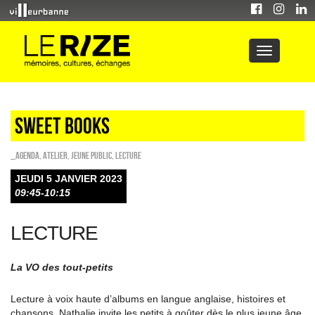
Sweet Books
_Agenda
,
Atelier
,
Jeune public
,
Lecture
JEUDI 5 JANVIER 2023
09:45-10:15
LECTURE
La VO des tout-petits
Lecture à voix haute d’albums en langue anglaise, histoires et
chansons, Nathalie invite les petits à goûter dès le plus jeune âge