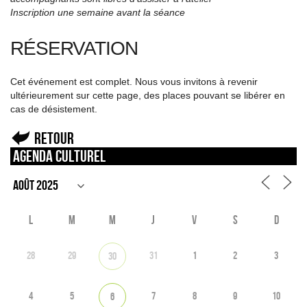
Inscription une semaine avant la séance
RÉSERVATION
Cet événement est complet. Nous vous invitons à revenir
ultérieurement sur cette page, des places pouvant se libérer en
cas de désistement.
Retour
Agenda culturel
L
M
M
J
V
S
D
28
29
31
1
2
3
30
4
5
7
8
9
10
6