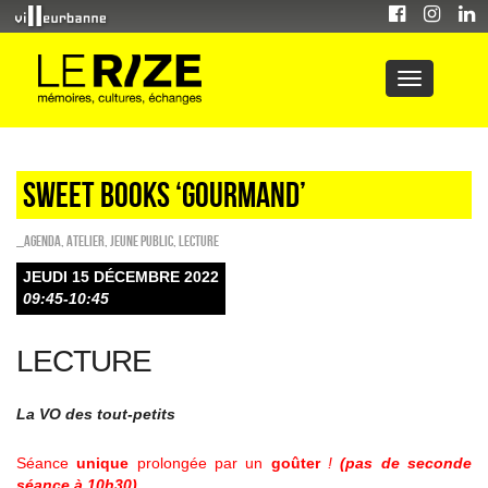
Sweet Books ‘GOURMAND’
_Agenda
,
Atelier
,
Jeune public
,
Lecture
JEUDI 15 DÉCEMBRE 2022
09:45-10:45
LECTURE
La VO des tout-petits
Séance
unique
prolongée par un
goûter
!
(pas de seconde
séance à 10h30).