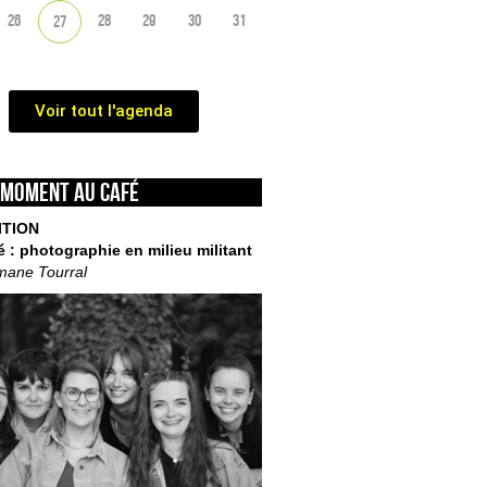
26
28
29
30
31
27
Voir tout l'agenda
 moment au café
ITION
é : photographie en milieu militant
mane Tourral