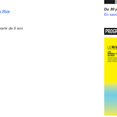
Du 30 
u Rize
En savo
artir de 6 ans
Prog