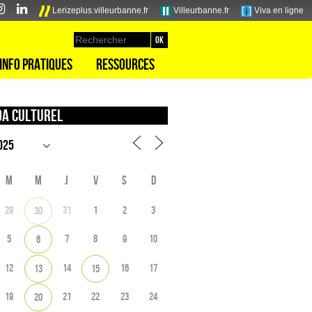
Lerizeplus.villeurbanne.fr
Villeurbanne.fr
Viva en ligne
Info pratiques
Ressources
a culturel
M
M
J
V
S
D
29
31
1
2
3
30
5
7
8
9
10
6
12
14
16
17
13
15
19
21
22
23
24
20