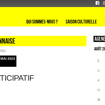
Qui sommes-nous ?
Saison culturelle
Agend
NNAISE
extile
 MAI 2023
L
28
ICIPATIF
4
11
18