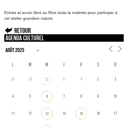
Entrée et accès libre au Rize toute la matinée pour participer à
cet atelier grandeur nature.
Retour
Agenda culturel
L
M
M
J
V
S
D
28
29
31
1
2
3
30
4
5
7
8
9
10
6
11
12
14
16
17
13
15