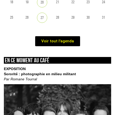
18
19
21
22
23
24
20
25
26
28
29
30
31
27
Voir tout l'agenda
En ce moment au café
EXPOSITION
Sororité : photographie en milieu militant
Par Romane Tourral