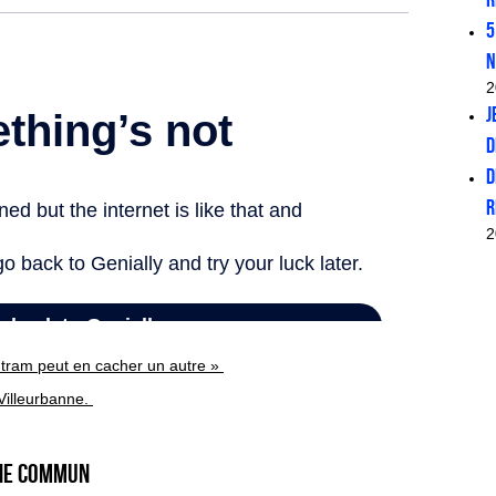
5
n
2
J
D
D
r
2
n tram peut en cacher un autre »
Villeurbanne.
ine commun