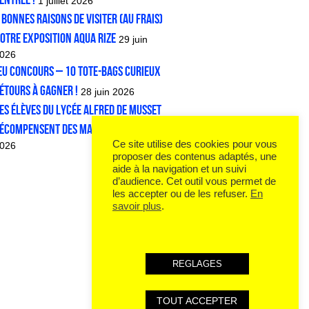
1 juillet 2026
 bonnes raisons de visiter (au frais)
otre exposition Aqua Rize
29 juin
026
EU CONCOURS – 10 tote-bags Curieux
étours à gagner !
28 juin 2026
es élèves du lycée Alfred de Musset
écompensent des mangas
25 juin
Ce site utilise des cookies pour vous
026
proposer des contenus adaptés, une
aide à la navigation et un suivi
d’audience. Cet outil vous permet de
les accepter ou de les refuser.
En
savoir plus
.
REGLAGES
TOUT ACCEPTER