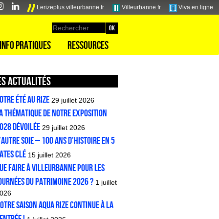
Lerizeplus.villeurbanne.fr
Villeurbanne.fr
Viva en ligne
Info pratiques
Ressources
s actualités
OTRE ÉTÉ AU RIZE
29 juillet 2026
a thématique de notre exposition
028 dévoilée
29 juillet 2026
’AUTRE SOIE – 100 ans d’histoire en 5
ates clé
15 juillet 2026
ue faire à Villeurbanne pour les
ournées du patrimoine 2026 ?
1 juillet
026
otre saison Aqua Rize continue à la
entrée !