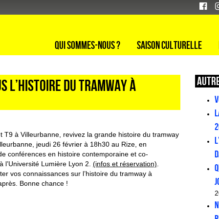
Qui sommes-nous ?
Saison culturelle
Autre
s l’histoire du tramway à
V
L
2
 et T9 à Villeurbanne, revivez la grande histoire du tramway
L
lleurbanne, jeudi 26 février à 18h30 au Rize, en
d
de conférences en histoire contemporaine et co-
 à l’Université Lumière Lyon 2.
(infos et réservation)
.
Q
ster vos connaissances sur l’histoire du tramway à
J
-après. Bonne chance !
2
N
r