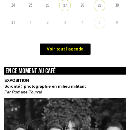
24
25
28
30
26
27
29
31
1
2
3
4
6
5
Voir tout l'agenda
En ce moment au café
EXPOSITION
Sororité : photographie en milieu militant
Par Romane Tourral