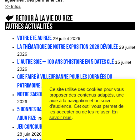
également des permanences.
>> Infos
Retour à La vie du Rize
Autres actualités
VOTRE ÉTÉ AU RIZE
29 juillet 2026
La thématique de notre exposition 2028 dévoilée
29 juillet
2026
L’AUTRE SOIE – 100 ans d’histoire en 5 dates clé
15 juillet
2026
Que faire à Villeurbanne pour les Journées du
patrimoine 2026 ?
1 juillet 2026
Ce site utilise des cookies pour vous
Notre saison Aqua Rize continue à la rentrée !
1 juillet
proposer des contenus adaptés, une
aide à la navigation et un suivi
2026
d’audience. Cet outil vous permet de
5 bonnes raisons de visiter (au frais) notre exposition
les accepter ou de les refuser.
En
Aqua Rize
savoir plus
.
29 juin 2026
JEU CONCOURS – 10 tote-bags Curieux Détours à gagner !
28 juin 2026