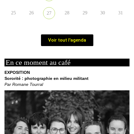
25
26
28
29
30
31
27
Voir tout l'agenda
En ce moment au café
EXPOSITION
Sororité : photographie en milieu militant
Par Romane Tourral