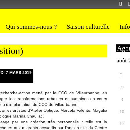
Qui sommes-nous ?
Saison culturelle
Info
Agen
ition)
DI 7 MARS 2019
L
27
echerche-action mené par le CCO de Villeurbanne, en
rroger les transformations urbaines et humaines en cours
3
 lieu d’implantation du CCO de Villeurbanne.
ar les artistes d’Atelier Optique, Marcelo Valente, Magalie
10
nologue Marina Chauliac.
sage par une création très personnelle : telle est la
17
rcheurs aux migrants accueillis sur l’ancien site du Centre