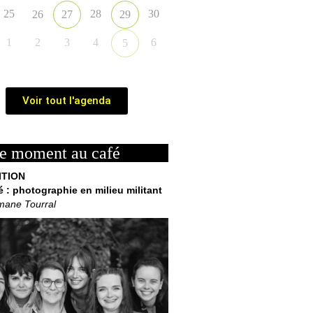
25
28
30
26
27
29
1
2
3
4
6
5
Voir tout l'agenda
e moment au café
ITION
é : photographie en milieu militant
mane Tourral