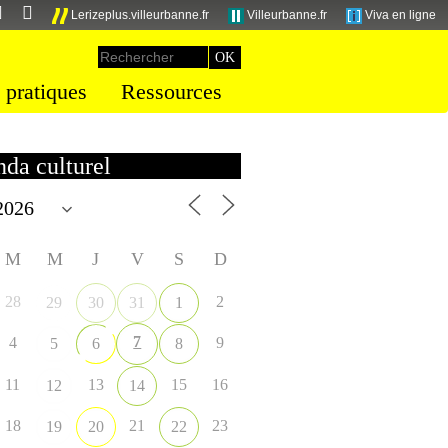
Lerizeplus.villeurbanne.fr
Villeurbanne.fr
Viva en ligne
 pratiques
Ressources
da culturel
M
M
J
V
S
D
28
2
29
30
31
1
7
4
9
5
6
8
11
13
15
16
12
14
18
21
23
19
20
22