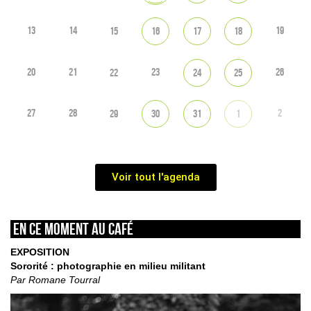
13
14
19
15
16
17
18
20
21
23
26
22
24
25
27
28
2
29
30
31
1
Voir tout l'agenda
En ce moment au café
EXPOSITION
Sororité : photographie en milieu militant
Par Romane Tourral