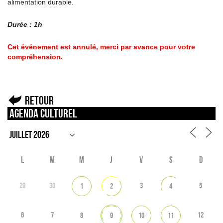
alimentation durable.
Durée : 1h
Cet événement est annulé, merci par avance pour votre
compréhension.
Retour
Agenda culturel
L
M
M
J
V
S
D
29
30
3
5
1
2
4
6
7
12
8
9
10
11