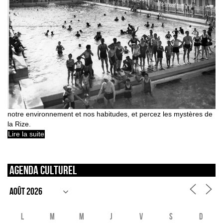
notre environnement et nos habitudes, et percez les mystères de
la Rize.
Lire la suite
Agenda culturel
L
M
M
J
V
S
D