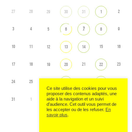
27
28
2
29
30
31
1
7
3
4
9
5
6
8
10
11
15
16
12
13
14
17
18
21
23
19
20
22
24
25
28
30
26
27
29
Ce site utilise des cookies pour vous
proposer des contenus adaptés, une
31
1
2
3
4
6
aide à la navigation et un suivi
5
d’audience. Cet outil vous permet de
les accepter ou de les refuser.
En
savoir plus
.
Voir tout l'agenda