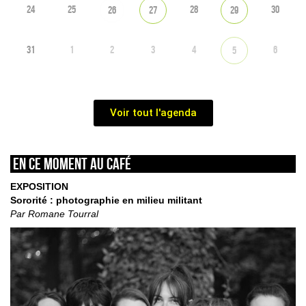
24
25
28
30
26
27
29
31
1
2
3
4
6
5
Voir tout l'agenda
En ce moment au café
EXPOSITION
Sororité : photographie en milieu militant
Par Romane Tourral