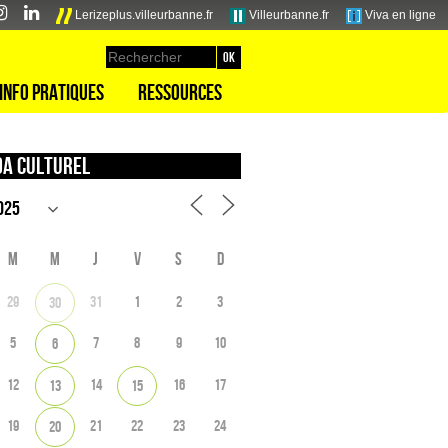
Lerizeplus.villeurbanne.fr
Villeurbanne.fr
Viva en ligne
Info pratiques
Ressources
a culturel
M
M
J
V
S
D
29
31
1
2
3
30
5
7
8
9
10
6
12
14
16
17
13
15
19
21
22
23
24
20