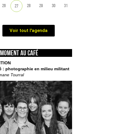
26
28
29
30
31
27
Voir tout l'agenda
 moment au café
ITION
é : photographie en milieu militant
mane Tourral