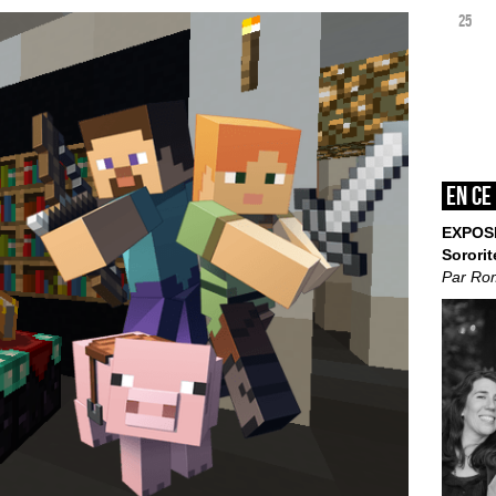
25
En ce
EXPOS
Sororit
Par Ro