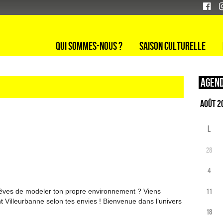
Qui sommes-nous ?
Saison culturelle
Agend
L
28
4
11
 rêves de modeler ton propre environnement ? Viens
nt Villeurbanne selon tes envies ! Bienvenue dans l’univers
18